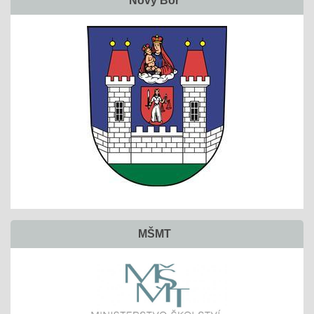
Nový Bor
MŠMT