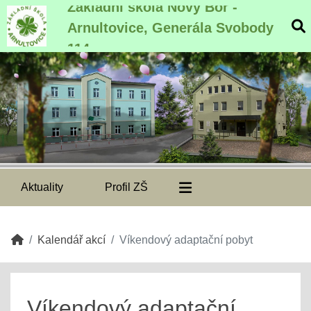
Základní škola Nový Bor -
Arnultovice, Generála Svobody
114
Aktuality
Profil ZŠ
Kalendář akcí
Víkendový adaptační pobyt
Víkendový adaptační