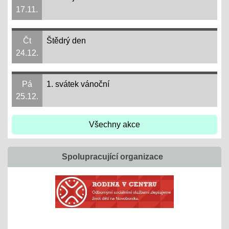
17.11.
Čt
Štědrý den
24.12.
Pá
1. svátek vánoční
25.12.
Všechny akce
Spolupracující organizace