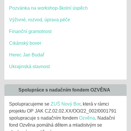
Pozvánka na workshop-školní úspěch
Výživné, rozvod, úprava péče
Finanční gramotnost
Cikánský boxer
Herec Jan Budař
Ukrajinská slavnost
Spolupráce s nadačním fondem OZVĚNA
Spolupracujeme se
ZUŠ Nový Bor
, která v rámci
projektu OP JAK CZ.02.02.XX/OO/22_002/0001791
spolupracuje s nadačním fondem
Ozvěna
. Nadační
fond Ozvěna pomáhá dětem a mladistvým se