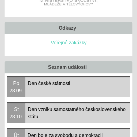
Odkazy
Veřejné zakázky
Seznam událostí
Po
Den české státnosti
28.09.
St
Den vzniku samostatného československého
28.10.
státu
Út
Den boje za svobodu a demokracii