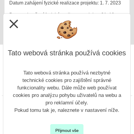
Datum zahájení fyzické realizace projektu: 1. 7. 2023
Datum ukončení fyzické realizace projektu: 31. 12.
close
2025
Tato webová stránka používá cookies
Tato webová stránka používá nezbytné
technické cookies pro zajištění správné
funkcionality webu. Dále může web používat
Prohlášení o přístupnosti
Mapa webu
Cookies
cookies pro analýzu pohybu uživatelů na webu a
pro reklamní účely.
Copyright © 2022 - 2023 ZŠ Nový Bor, Generála Svobody &
Vitalex Group
- Tvorba školních webů
Pokud tomu tak je, naleznete v nastavení níže.
Postaveno ve službě
VlastníŠkolníWeb.cz
| Na redakčním systému
Přijmout vše