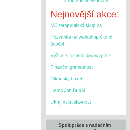
S rodinou ke vzdělání
Nejnovější akce:
MC-terapeutická skupina
Pozvánka na workshop-školní
úspěch
Výživné, rozvod, úprava péče
Finanční gramotnost
Cikánský boxer
Herec Jan Budař
Ukrajinská slavnost
Spolupráce s nadačním