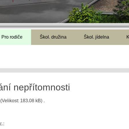
Pro rodiče
Škol. družina
Škol. jídelna
K
ní nepřítomnosti
(Velikost: 183.08 kB)
.
c.: