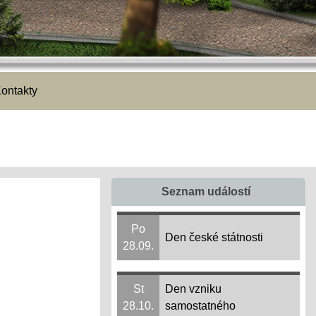
ontakty
Seznam událostí
Po
Den české státnosti
28.09.
St
Den vzniku
28.10.
samostatného