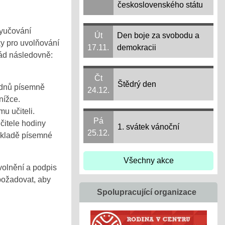
československého státu
vyučování
Út
Den boje za svobodu a
y pro uvolňování
17.11.
demokracii
řád následovně:
Čt
Štědrý den
 dnů písemně
24.12.
nížce.
u učiteli.
Pá
itele hodiny
1. svátek vánoční
25.12.
základě písemné
Všechny akce
volnění a podpis
požadovat, aby
Spolupracující organizace