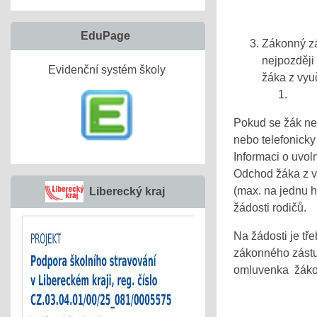
EduPage
Zákonný zá
nejpozději
Evidenční systém školy
žáka z vyu
Pokud se žák ne
nebo telefonicky
Informaci o uvo
Odchod žáka z v
(max. na jednu h
Liberecký kraj
žádosti rodičů.
Na žádosti je tř
zákonného zástu
omluvenka žáko