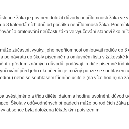
stupce žáka je povinen doložit důvody nepřítomnosti žáka ve 
 do 3 kalendářních dnů od počátku nepřítomnosti žáka. Podmínk
čování a omlouvání neúčasti žáka ve vyučování stanoví školní 
může zúčastnit výuky, jeho nepřítomnost omlouvají rodiče do 3
 a po návratu do školy písemně na omluvném listu v žákovské k
lnění z předem známých důvodů podávají rodiče písemně třídním
yučování před jeho ukončením je možný pouze se souhlasem uč
odinu) nebo se souhlasem třídního učitele (na více hodin) na 
eba uvést jméno a třídu dítěte, datum a hodinu uvolnění, důvod u
pce. Škola v odůvodněných případech může po rodičích žáka 
vy absence byla doložena lékařským potvrzením.