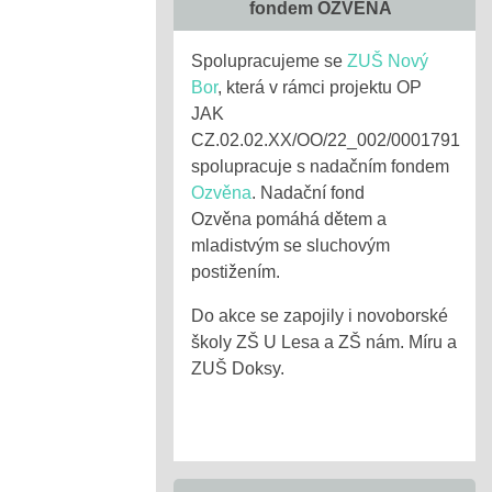
fondem OZVĚNA
Spolupracujeme se
ZUŠ Nový
Bor
, která v rámci projektu OP
JAK
CZ.02.02.XX/OO/22_002/0001791
spolupracuje s nadačním fondem
Ozvěna
. Nadační fond
Ozvěna pomáhá dětem a
mladistvým se sluchovým
postižením.
Do akce se zapojily i novoborské
školy ZŠ U Lesa a ZŠ nám. Míru a
ZUŠ Doksy.