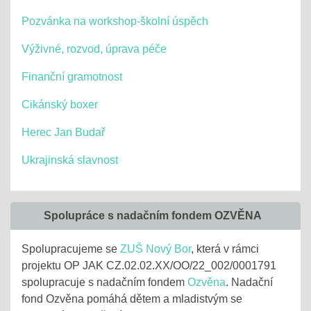
Pozvánka na workshop-školní úspěch
Výživné, rozvod, úprava péče
Finanční gramotnost
Cikánský boxer
Herec Jan Budař
Ukrajinská slavnost
Spolupráce s nadačním fondem OZVĚNA
Spolupracujeme se
ZUŠ Nový Bor
, která v rámci
projektu OP JAK CZ.02.02.XX/OO/22_002/0001791
spolupracuje s nadačním fondem
Ozvěna
. Nadační
fond Ozvěna pomáhá dětem a mladistvým se