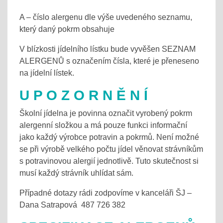
A – číslo alergenu dle výše uvedeného seznamu,
který daný pokrm obsahuje
V blízkosti jídelního lístku bude vyvěšen SEZNAM
ALERGENŮ s označením čísla, které je přeneseno
na jídelní lístek.
U P O Z O R N Ě N Í
Školní jídelna je povinna označit vyrobený pokrm
alergenní složkou a má pouze funkci informační
jako každý výrobce potravin a pokrmů. Není možné
se při výrobě velkého počtu jídel věnovat strávníkům
s potravinovou alergií jednotlivě. Tuto skutečnost si
musí každý strávník uhlídat sám.
Případné dotazy rádi zodpovíme v kanceláři ŠJ –
Dana Satrapová 487 726 382