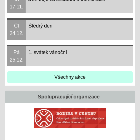
17.11.
Čt
Štědrý den
24.12.
Pá
1. svátek vánoční
25.12.
Všechny akce
Spolupracující organizace