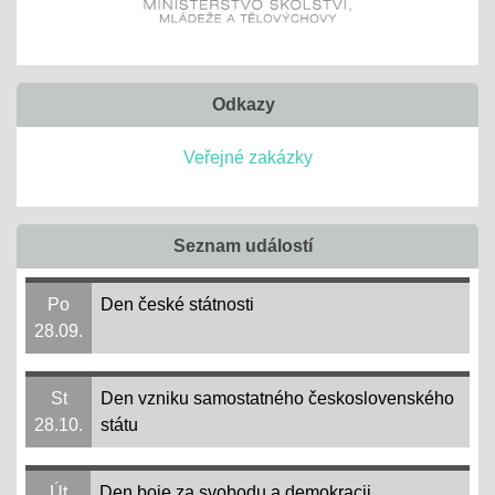
Odkazy
Veřejné zakázky
Seznam událostí
Po
Den české státnosti
28.09.
St
Den vzniku samostatného československého
28.10.
státu
Út
Den boje za svobodu a demokracii