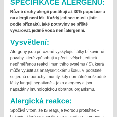
SPECIFIKACE ALERGENŮ:
Různé druhy alergií postihují až 30% populace a
na alergii není lék. Každý jedinec musí zjistit
podle příznaků, jaké potraviny se příště
vyvarovat, jedině voda není alergenní.
Vysvětlení:
Alergeny jsou přirozeně vyskytující látky bílkovinné
povahy, které způsobují u přecitlivělých jedinců
nepřiměřenou reakci imunitního systému (IS), která
může vyústit až anafylaktickému šoku. V podstatě
se jedná o poruchy imunity, kdy normálně neškodné
látky fungují negativně – jako alergeny a jsou
napadány imunologickou obranou organismu.
Alergická reakce:
Spočívá v tom, že IS reaguje tvorbou protilátek –
bílkovin, které se specificky navazují na alergeny a