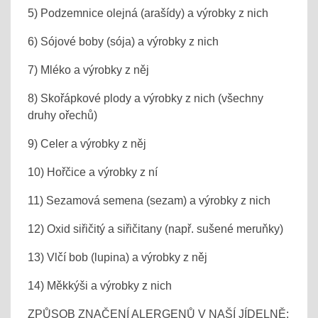
5) Podzemnice olejná (arašídy) a výrobky z nich
6) Sójové boby (sója) a výrobky z nich
7) Mléko a výrobky z něj
8) Skořápkové plody a výrobky z nich (všechny
druhy ořechů)
9) Celer a výrobky z něj
10) Hořčice a výrobky z ní
11) Sezamová semena (sezam) a výrobky z nich
12) Oxid siřičitý a siřičitany (např. sušené meruňky)
13) Vlčí bob (lupina) a výrobky z něj
14) Měkkýši a výrobky z nich
ZPŮSOB ZNAČENÍ ALERGENŮ V NAŠÍ JÍDELNĚ: