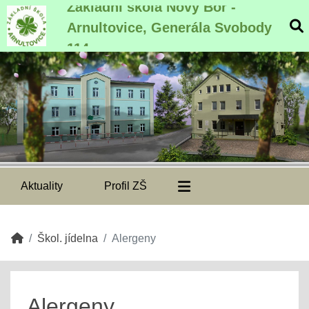
Základní škola Nový Bor -
Arnultovice, Generála Svobody
114
Aktuality
Profil ZŠ
Škol. jídelna
Alergeny
Alergeny