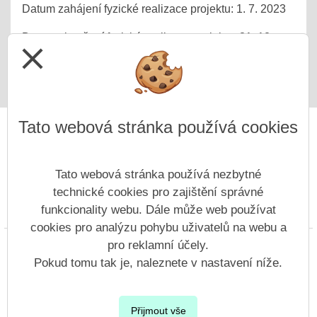
Datum zahájení fyzické realizace projektu: 1. 7. 2023
Datum ukončení fyzické realizace projektu: 31. 12.
close
2025
Tato webová stránka používá cookies
Tato webová stránka používá nezbytné
technické cookies pro zajištění správné
funkcionality webu. Dále může web používat
Prohlášení o přístupnosti
Mapa webu
Cookies
cookies pro analýzu pohybu uživatelů na webu a
pro reklamní účely.
Copyright © 2022 - 2023 ZŠ Nový Bor, Generála Svobody &
Vitalex Group
- Tvorba školních webů
Pokud tomu tak je, naleznete v nastavení níže.
Postaveno ve službě
VlastníŠkolníWeb.cz
| Na redakčním systému
Přijmout vše