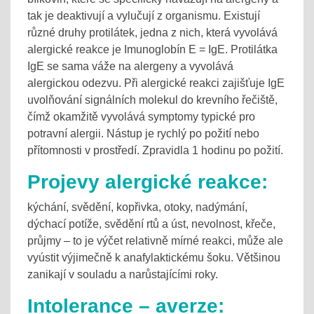
tak je deaktivují a vylučují z organismu. Existují
různé druhy protilátek, jedna z nich, která vyvolává
alergické reakce je Imunoglobín E = IgE. Protilátka
IgE se sama váže na alergeny a vyvolává
alergickou odezvu. Při alergické reakci zajišťuje IgE
uvolňování signálních molekul do krevního řečiště,
čímž okamžitě vyvolává symptomy typické pro
potravní alergii. Nástup je rychlý po požití nebo
přítomnosti v prostředí. Zpravidla 1 hodinu po požití.
Projevy alergické reakce:
kýchání, svědění, kopřivka, otoky, nadýmání,
dýchací potíže, svědění rtů a úst, nevolnost, křeče,
průjmy – to je výčet relativně mírné reakci, může ale
vyústit výjimečně k anafylaktickému šoku. Většinou
zanikají v souladu a narůstajícími roky.
Intolerance – averze: