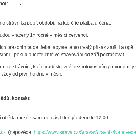
bol:
3
o strávníka popř. období, na které je platba určena.
udou vráceny 1x ročně v měsíci červenci.
h prázdnin bude třeba, abyste tento trvalý příkaz zrušili a opět 
 srpnu, pokud budete chtít ve stravování od září pokračovat.
tím, že strávníci, kteří hradí stravné bezhotovostním převodem, 
 vždy od prvního dne v měsíci.
ědů, kontakt:
í oběda musíte sami odhlásit den předem do 12:00:
.cz
(nápověda
https://www.strava.cz/Strava/Stravnik/Napoved