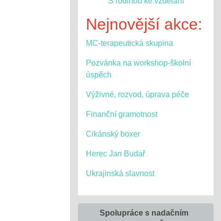
S rodinou ke vzdělání
Nejnovější akce:
MC-terapeutická skupina
Pozvánka na workshop-školní
úspěch
Výživné, rozvod, úprava péče
Finanční gramotnost
Cikánský boxer
Herec Jan Budař
Ukrajinská slavnost
Spolupráce s nadačním