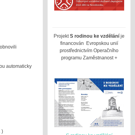
Projekt
S rodinou ke vzdělání
je
financován Evropskou unií
obnovili
prostřednictvím Operačního
programu Zaměstnanost +
jsou automaticky
a
)