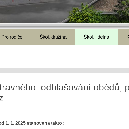
Pro rodiče
Škol. družina
Škol. jídelna
K
travného, odhlašování obědů, p
z
d 1. 1. 2025 stanovena takto :