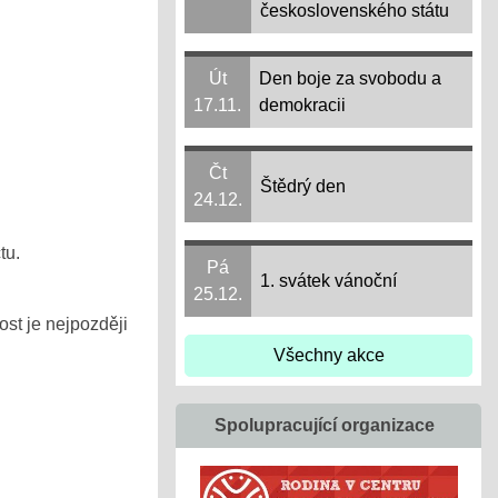
československého státu
Út
Den boje za svobodu a
17.11.
demokracii
Čt
Štědrý den
24.12.
tu.
Pá
1. svátek vánoční
25.12.
ost je nejpozději
Všechny akce
Spolupracující organizace