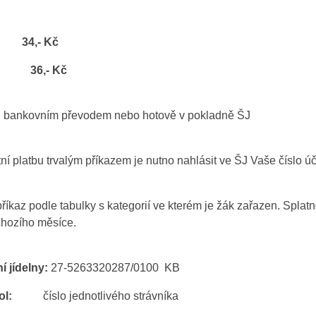
 34,- Kč
eň 36,- Kč
bankovním převodem nebo hotově v pokladně ŠJ
í platbu trvalým příkazem je nutno nahlásit ve ŠJ Vaše číslo úč
příkaz podle tabulky s kategorií ve kterém je žák zařazen. Splatn
chozího měsíce.
í jídelny:
27-5263320287/0100 KB
symbol:
číslo jednotlivého strávníka