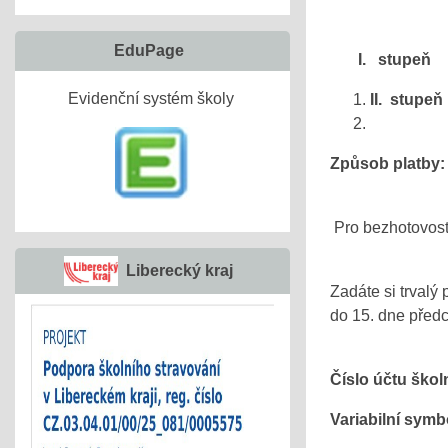
EduPage
I. stupeň
Evidenční systém školy
II. stup
Způsob platby:
Pro bezhotovostn
Liberecký kraj
Zadáte si trvalý 
do 15. dne před
Číslo účtu školn
Variabilní 