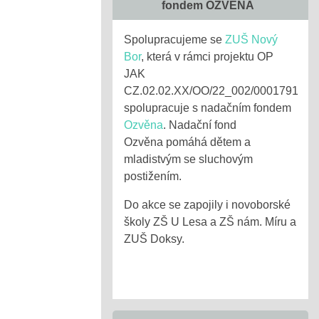
fondem OZVĚNA
Spolupracujeme se
ZUŠ Nový
Bor
, která v rámci projektu OP
JAK
CZ.02.02.XX/OO/22_002/0001791
spolupracuje s nadačním fondem
Ozvěna
. Nadační fond
Ozvěna pomáhá dětem a
mladistvým se sluchovým
postižením.
Do akce se zapojily i novoborské
školy ZŠ U Lesa a ZŠ nám. Míru a
ZUŠ Doksy.