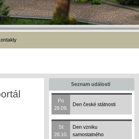
ontakty
Seznam událostí
ortál
Po
Den české státnosti
28.09.
St
Den vzniku
28.10.
samostatného