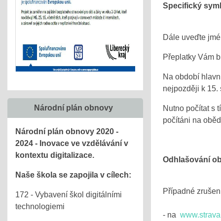
Specifický sym
Dále uveďte jmén
Přeplatky Vám b
Na období hlavníc
nejpozději k 15.
Národní plán obnovy
Nutno počítat s 
počítáni na oběd
Národní plán obnovy 2020 -
2024 - Inovace ve vzdělávání v
kontextu digitalizace.
Odhlašování ob
Naše škola se zapojila v cílech:
Případné zrušen
172 - Vybavení škol digitálními
technologiemi
- na
www.strava