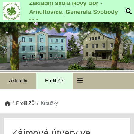
Základní škola Nový Bor -
Arnultovice, Generála Svobody
114
Aktuality
Profil ZŠ
Profil ZŠ
Kroužky
Zájmové útvary ve