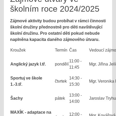
školním roce 2024/2025
Zájmové aktivity budou probíhat v rámci činnosti
školní družiny přednostně pro děti navštěvující
školní družinu. Pro ostatní děti pokud nebude
naplněna kapacita daného zájmového útvaru.
Kroužek
Termín
Čas
Vedoucí zájmo
11:00 -
Anglický jazyk I.tř.
pondělí
Mgr. Jiřina Jel
11:45
Sportuj ve škole
14:30 -
čtvrtek
Mgr. Veronika
1.-3.tř.
15:30
13:00 -
Šachy
pátek
Jaroslav Tryh
14:00
MAXÍK - adaptace na
12:00 -
Mgr. Kovářová