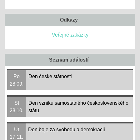
Odkazy
Veřejné zakázky
Seznam událostí
Po
Den české státnosti
28.09.
St
Den vzniku samostatného československého
28.10.
státu
Út
Den boje za svobodu a demokracii
17.11.