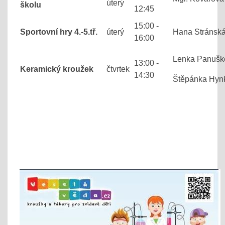
úterý
školu
12:45
15:00 -
Sportovní hry 4.-5.tř.
úterý
Hana Stránsk
16:00
Lenka Panušk
13:00 -
Keramický kroužek
čtvrtek
14:30
Štěpánka Hyn