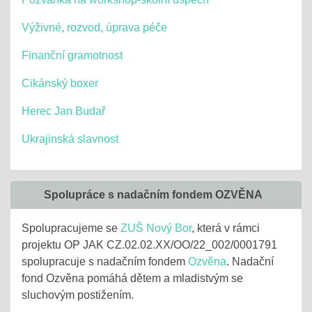
Výživné, rozvod, úprava péče
Finanční gramotnost
Cikánský boxer
Herec Jan Budař
Ukrajinská slavnost
Spolupráce s nadačním fondem OZVĚNA
Spolupracujeme se
ZUŠ Nový Bor
, která v rámci
projektu OP JAK CZ.02.02.XX/OO/22_002/0001791
spolupracuje s nadačním fondem
Ozvěna
. Nadační
fond Ozvěna pomáhá dětem a mladistvým se
sluchovým postižením.