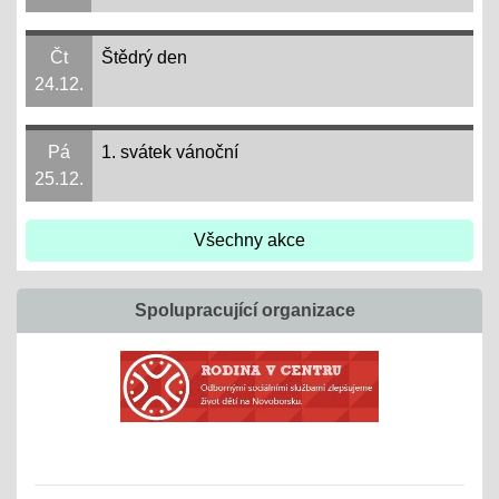
Čt
Štědrý den
24.12.
Pá
1. svátek vánoční
25.12.
Všechny akce
Spolupracující organizace