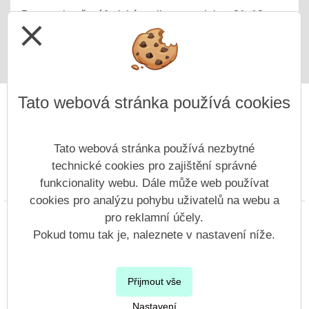
Datum ukončení fyzické realizace projektu: 31. 12.
close
2025
Tato webová stránka používá cookies
Tato webová stránka používá nezbytné
technické cookies pro zajištění správné
funkcionality webu. Dále může web používat
Prohlášení o přístupnosti
Mapa webu
Cookies
cookies pro analýzu pohybu uživatelů na webu a
pro reklamní účely.
Copyright © 2022 - 2023 ZŠ Nový Bor, Generála Svobody &
Vitalex Group
- Tvorba školních webů
Pokud tomu tak je, naleznete v nastavení níže.
Postaveno ve službě
VlastníŠkolníWeb.cz
| Na redakčním systému
Přijmout vše
Vitalex CMS
Nastavení