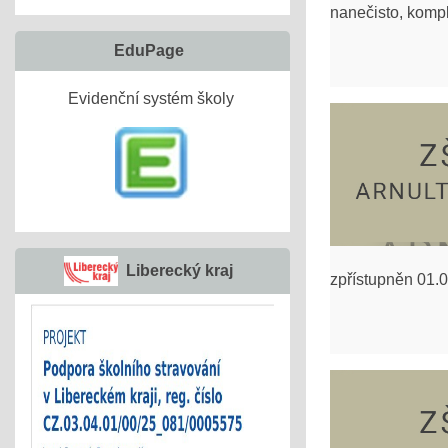
nanečisto, kompl
EduPage
Evidenční systém školy
Liberecký kraj
zpřístupněn 01.