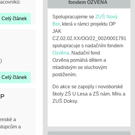
acovníků:
fondem OZVĚNA
Spolupracujeme se
ZUŠ Nový
Celý článek
Bor
, která v rámci projektu OP
JAK
CZ.02.02.XX/OO/22_002/0001791
spolupracuje s nadačním fondem
Ozvěna
. Nadační fond
Ozvěna pomáhá dětem a
)
mladistvým se sluchovým
postižením.
Celý článek
Do akce se zapojily i novoborské
školy ZŠ U Lesa a ZŠ nám. Míru a
PP
ZUŠ Doksy.
denské a
ástupcům a