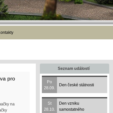
ontakty
Seznam událostí
va pro
Po
Den české státnosti
28.09.
St
Den vzniku
ímačky na
28.10.
samostatného
ačky