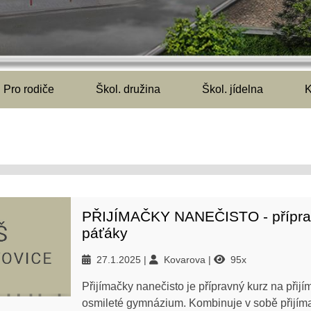
Pro rodiče
Škol. družina
Škol. jídelna
K
PŘIJÍMAČKY NANEČISTO - přípra
páťáky
27.1.2025
Kovarova
95x
Přijímačky nanečisto je přípravný kurz na přij
osmileté gymnázium. Kombinuje v sobě přijím