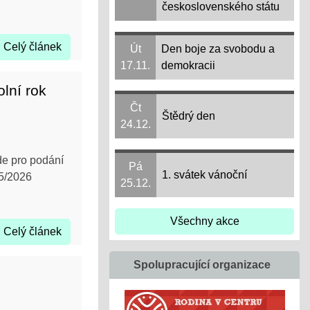
československého státu
Celý článek
Út
Den boje za svobodu a
17.11.
demokracii
lní rok
Čt
Štědrý den
24.12.
de pro podání
Pá
1. svátek vánoční
25/2026
25.12.
Všechny akce
Celý článek
Spolupracující organizace