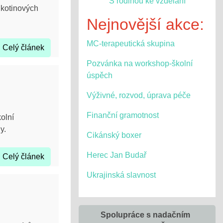
S rodinou ke vzdělání
ikotinových
Nejnovější akce:
MC-terapeutická skupina
Celý článek
Pozvánka na workshop-školní
úspěch
Výživné, rozvod, úprava péče
Finanční gramotnost
olní
y.
Cikánský boxer
Herec Jan Budař
Celý článek
Ukrajinská slavnost
Spolupráce s nadačním