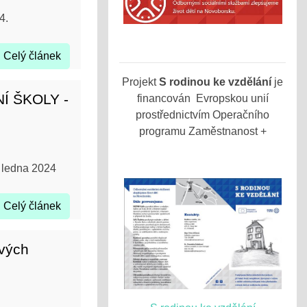
4.
Celý článek
Projekt
S rodinou ke vzdělání
je
Í ŠKOLY -
financován Evropskou unií
prostřednictvím Operačního
programu Zaměstnanost +
d ledna 2024
Celý článek
ových