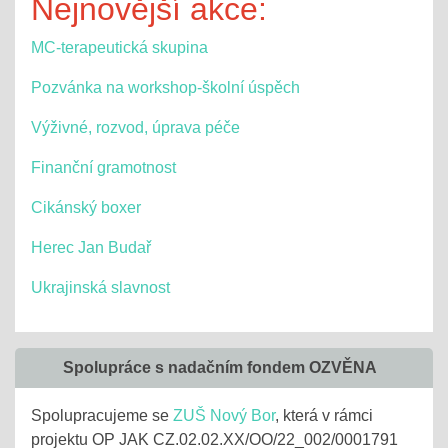
Nejnovější akce:
MC-terapeutická skupina
Pozvánka na workshop-školní úspěch
Výživné, rozvod, úprava péče
Finanční gramotnost
Cikánský boxer
Herec Jan Budař
Ukrajinská slavnost
Spolupráce s nadačním fondem OZVĚNA
Spolupracujeme se
ZUŠ Nový Bor
, která v rámci
projektu OP JAK CZ.02.02.XX/OO/22_002/0001791