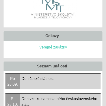
Odkazy
Veřejné zakázky
Seznam událostí
Po
Den české státnosti
28.09.
St
Den vzniku samostatného československého
28.10.
státu