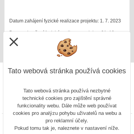
Datum zahájení fyzické realizace projektu: 1. 7. 2023
Datum ukončení fyzické realizace projektu: 31. 12.
close
2025
Tato webová stránka používá cookies
Tato webová stránka používá nezbytné
technické cookies pro zajištění správné
funkcionality webu. Dále může web používat
Prohlášení o přístupnosti
Mapa webu
Cookies
cookies pro analýzu pohybu uživatelů na webu a
pro reklamní účely.
Copyright © 2022 - 2023 ZŠ Nový Bor, Generála Svobody &
Vitalex Group
- Tvorba školních webů
Pokud tomu tak je, naleznete v nastavení níže.