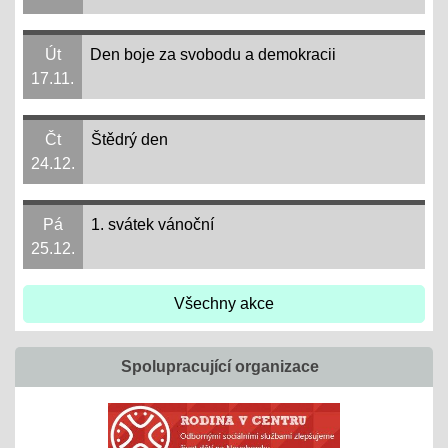
Út
Den boje za svobodu a demokracii
17.11.
Čt
Štědrý den
24.12.
Pá
1. svátek vánoční
25.12.
Všechny akce
Spolupracující organizace