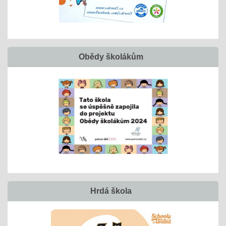
Obědy školákům
Hrdá škola