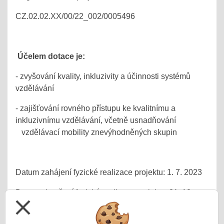
CZ.02.02.XX/00/22_002/0005496
Účelem dotace je:
- zvyšování kvality, inkluzivity a účinnosti systémů
vzdělávání
- zajišťování rovného přístupu ke kvalitnímu a
inkluzivnímu vzdělávání, včetně usnadňování
vzdělávací mobility znevýhodněných skupin
Datum zahájení fyzické realizace projektu: 1. 7. 2023
Datum ukončení fyzické realizace projektu: 31. 12.
close
2025