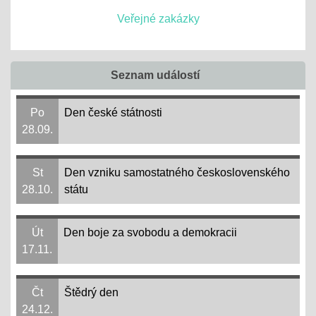
Veřejné zakázky
Seznam událostí
Po
Den české státnosti
28.09.
St
Den vzniku samostatného československého
28.10.
státu
Út
Den boje za svobodu a demokracii
17.11.
Čt
Štědrý den
24.12.