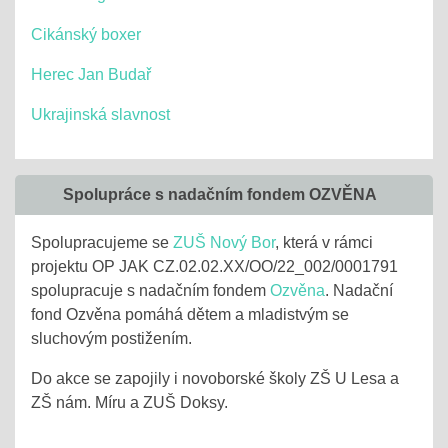
Cikánský boxer
Herec Jan Budař
Ukrajinská slavnost
Spolupráce s nadačním fondem OZVĚNA
Spolupracujeme se
ZUŠ Nový Bor
, která v rámci
projektu OP JAK CZ.02.02.XX/OO/22_002/0001791
spolupracuje s nadačním fondem
Ozvěna
. Nadační
fond Ozvěna pomáhá dětem a mladistvým se
sluchovým postižením.
Do akce se zapojily i novoborské školy ZŠ U Lesa a
ZŠ nám. Míru a ZUŠ Doksy.