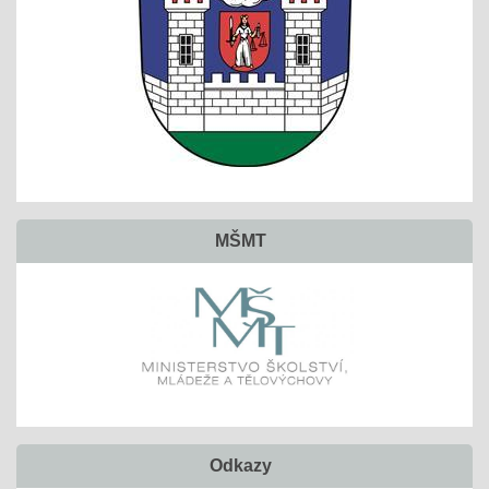
MŠMT
Odkazy